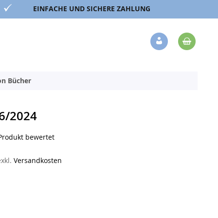
EINFACHE UND SICHERE ZAHLUNG
Mein 
Veränderung
ion Bücher
6/2024
 Produkt bewertet
exkl.
Versandkosten