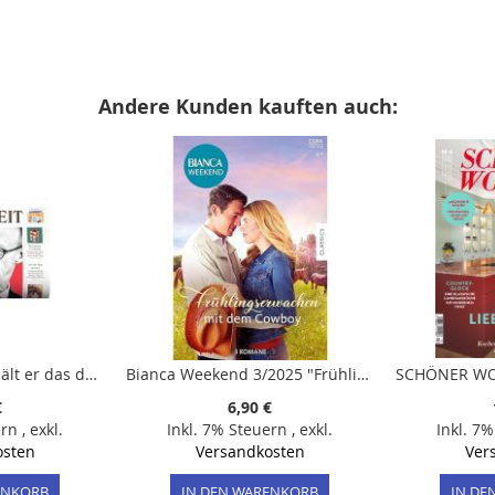
Andere Kunden kauften auch:
DIE ZEIT 49/2025 "Hält er das durch?"
Bianca Weekend 3/2025 "Frühlingserwachen mit dem Cowboy"
€
6,90 €
ern
,
exkl.
Inkl. 7% Steuern
,
exkl.
Inkl. 7
osten
Versandkosten
Ver
ENKORB
IN DEN WARENKORB
IN DE