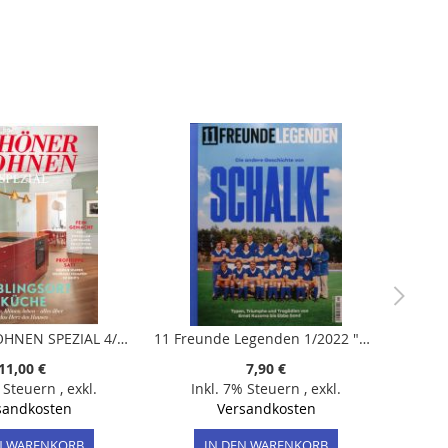
SCHÖNER WOHNEN SPEZIAL 4/2025 "Lieblingsort Küche"
11 Freunde Legenden 1/2022 "Die andere Geschichte von Schalke"
11,00 €
7,90 €
% Steuern
,
exkl.
Inkl. 7% Steuern
,
exkl.
sandkosten
Versandkosten
N WARENKORB
IN DEN WARENKORB