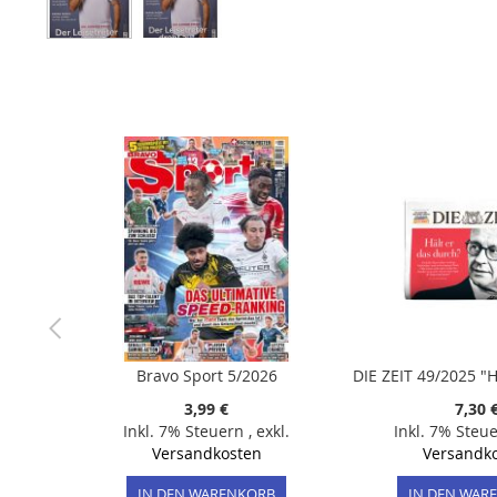
Zum
Anfang
der
Bildergalerie
springen
Bravo Sport 5/2026
3,99 €
7,30 
Inkl. 7% Steuern
,
exkl.
Inkl. 7% Steu
Versandkosten
Versandk
IN DEN WARENKORB
IN DEN WAR