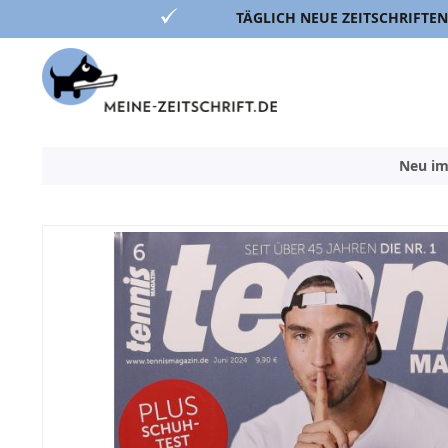
TÄGLICH NEUE ZEITSCHRIFTEN
Direkt
zum
Inhalt
Neu im
Zum
Ende
der
Bildergalerie
springen