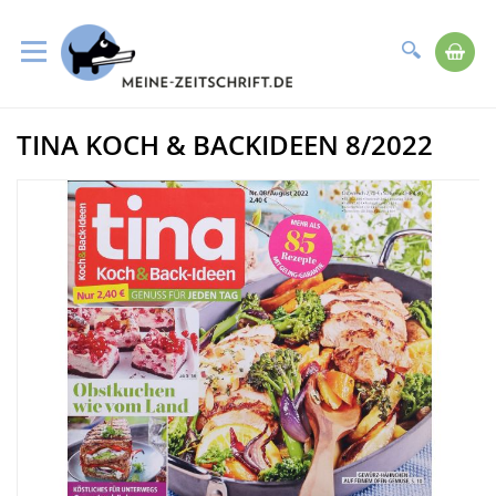
Suche
Me
Direkt
TINA KOCH & BACKIDEEN 8/2022
zum
Zum
Inhalt
Ende
der
Bildergalerie
springen