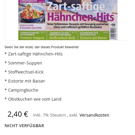
Zum
Seien Sie der erste, der dieses Produkt bewertet
Anfang
* Zart-saftige Hähnchen-Hits
der
* Sommer-Suppen
Bildergalerie
springen
* Stoffwechsel-Kick
* Eistorte mit Baiser
* Campingküche
* Obstkuchen wie vom Land
2,40 €
Inkl. 7% Steuern
,
exkl.
Versandkosten
NICHT VERFÜGBAR