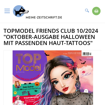
Suche
Me
Direkt
TOPMODEL FRIENDS CLUB 10/2024
zum
Zum
Inhalt
Ende
"OKTOBER-AUSGABE HALLOWEEN
der
MIT PASSENDEN HAUT-TATTOOS"
Bildergalerie
springen