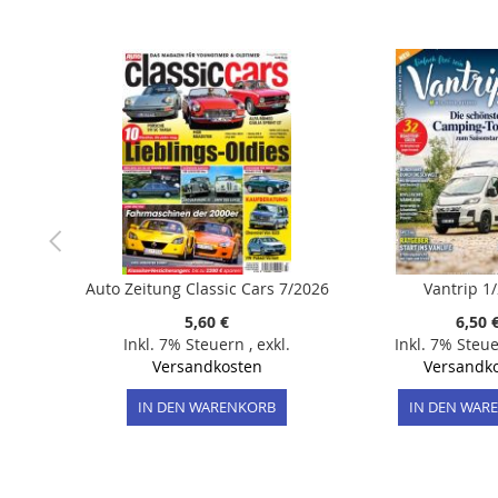
der
Bildergalerie
springen
Auto Zeitung Classic Cars 7/2026
Vantrip 1
5,60 €
6,50 
Inkl. 7% Steuern
,
exkl.
Inkl. 7% Steu
Versandkosten
Versandk
IN DEN WARENKORB
IN DEN WAR