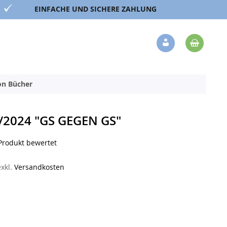
EINFACHE UND SICHERE ZAHLUNG
Mein 
Veränderung
ion Bücher
2024 "GS GEGEN GS"
 Produkt bewertet
exkl.
Versandkosten