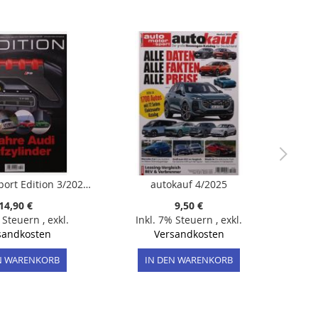
Auto Motor Sport Edition 3/2026 "50 Jahre Audi Fünfzylinder"
autokauf 4/2025
14,90 €
9,50 €
% Steuern
,
exkl.
Inkl. 7% Steuern
,
exkl.
sandkosten
Versandkosten
N WARENKORB
IN DEN WARENKORB