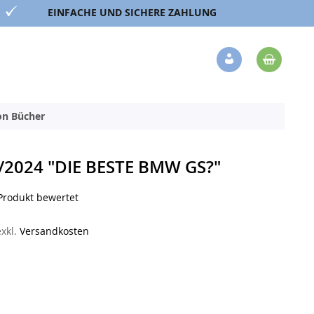
EINFACHE UND SICHERE ZAHLUNG
Mein 
Veränderung
ion Bücher
2024 "DIE BESTE BMW GS?"
 Produkt bewertet
exkl.
Versandkosten