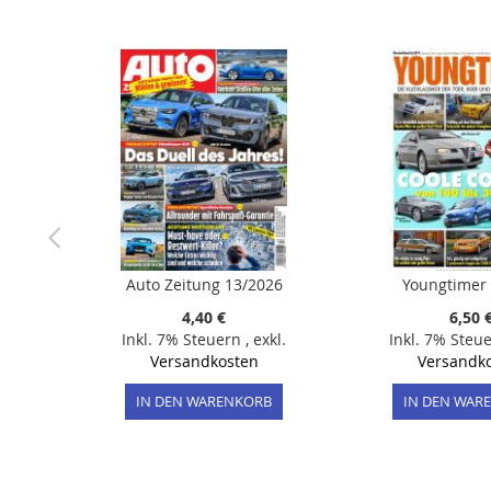
der
Bildergalerie
springen
Auto Zeitung 13/2026
Youngtimer
4,40 €
6,50 
Inkl. 7% Steuern
,
exkl.
Inkl. 7% Steu
Versandkosten
Versandk
IN DEN WARENKORB
IN DEN WAR