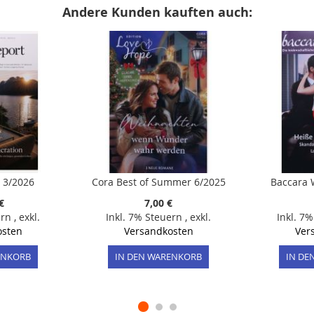
Andere Kunden kauften auch:
 3/2026
Cora Best of Summer 6/2025
Baccara 
€
7,00 €
ern
,
exkl.
Inkl. 7% Steuern
,
exkl.
Inkl. 7
osten
Versandkosten
Ver
ENKORB
IN DEN WARENKORB
IN DE