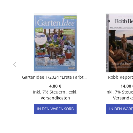
der
Bildergalerie
springen
Gartenidee 1/2024 "Erste Farbtupfer zum Jahresstart"
Robb Report
4,80 €
14,00 
Inkl. 7% Steuern
,
exkl.
Inkl. 7% Steu
Versandkosten
Versandk
IN DEN WARENKORB
IN DEN WAR