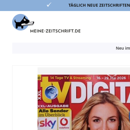
TÄGLICH NEUE ZEITSCHRIFTEN
Direkt
zum
Inhalt
Neu im
Zum
Ende
der
Bildergalerie
springen