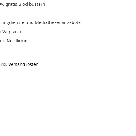
0% gratis Blockbustern
eamingdienste und Mediathekenangebote
m Vergleich
und Nordkurier
exkl.
Versandkosten