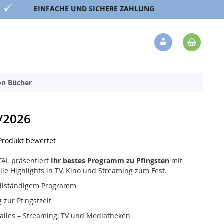
EINFACHE UND SICHERE ZAHLUNG
Mein 
Veränderung
ion Bücher
/2026
 Produkt bewertet
TAL präsentiert
Ihr bestes Programm zu Pfingsten
mit
e Highlights in TV, Kino und Streaming zum Fest.
vollständigem Programm
g zur Pfingstzeit
 alles – Streaming, TV und Mediatheken