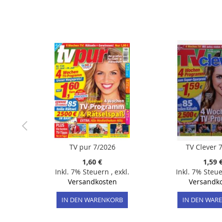
der
Bildergalerie
springen
TV pur 7/2026
TV Clever 
1,60 €
1,59 
Inkl. 7% Steuern
,
exkl.
Inkl. 7% Steu
Versandkosten
Versandk
IN DEN WARENKORB
IN DEN WAR