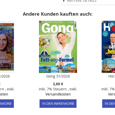
WEITERE DETAILS
Andere Kunden kauften auch:
7/2026
Gong 31/2026
Hör
€
2,60 €
ern
,
exkl.
Inkl. 7% Steuern
,
exkl.
Inkl. 7
osten
Versandkosten
Ver
ENKORB
IN DEN WARENKORB
IN DE