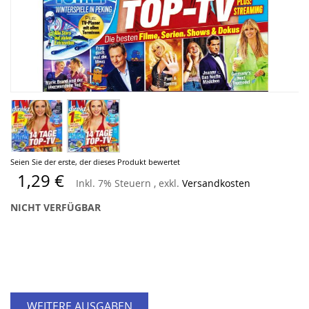
Zum
Seien Sie der erste, der dieses Produkt bewertet
Anfang
1,29 €
Inkl. 7% Steuern
,
exkl.
Versandkosten
der
Bildergalerie
NICHT VERFÜGBAR
springen
WEITERE AUSGABEN