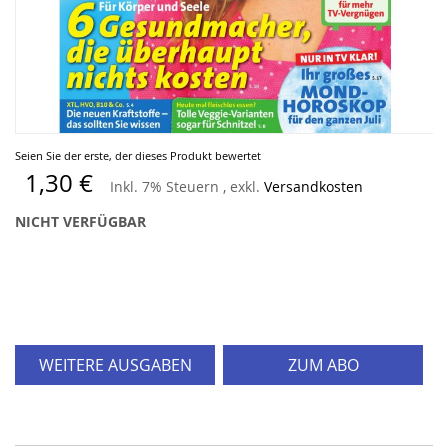
Zum
Seien Sie der erste, der dieses Produkt bewertet
Anfang
1,30 €
Inkl. 7% Steuern
,
exkl.
Versandkosten
der
Bildergalerie
NICHT VERFÜGBAR
springen
WEITERE AUSGABEN
ZUM ABO