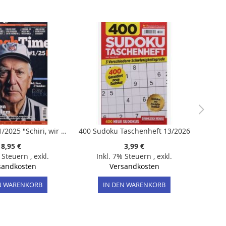
CrunchTime 1/2025 "Schiri, wir haben ein Problem"
400 Sudoku Taschenheft 13/2026
8,95 €
3,99 €
% Steuern
,
exkl.
Inkl. 7% Steuern
,
exkl.
sandkosten
Versandkosten
N WARENKORB
IN DEN WARENKORB