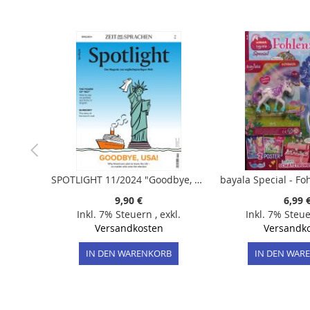
der
Bildergalerie
springen
SPOTLIGHT 11/2024 "Goodbye, USA!"
9,90 €
6,99 
Inkl. 7% Steuern
,
exkl.
Inkl. 7% Steu
Versandkosten
Versandk
IN DEN WARENKORB
IN DEN WAR