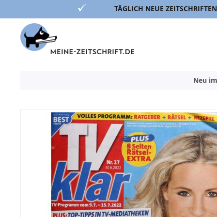
TÄGLICH NEUE ZEITSCHRIFTEN
Direkt
zum
Inhalt
Neu im
Zum
Ende
der
Bildergalerie
springen