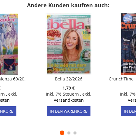
Andere Kunden kauften auch:
bayala Special - Fohlenza 69/2026
Bella 32/2026
€
1,79 €
ern
,
exkl.
Inkl. 7% Steuern
,
exkl.
Inkl. 7
osten
Versandkosten
Ver
ENKORB
IN DEN WARENKORB
IN DE