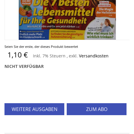
Zum
Seien Sie der erste, der dieses Produkt bewertet
Anfang
1,10 €
Inkl. 7% Steuern
,
exkl.
Versandkosten
der
Bildergalerie
NICHT VERFÜGBAR
springen
WEITERE AUSGABEN
ZUM ABO