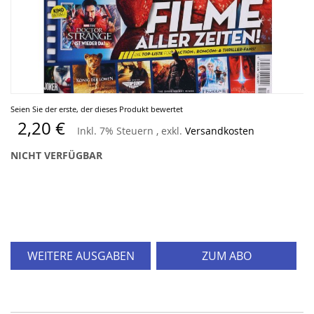
Zum
Seien Sie der erste, der dieses Produkt bewertet
Anfang
2,20 €
Inkl. 7% Steuern
,
exkl.
Versandkosten
der
Bildergalerie
NICHT VERFÜGBAR
springen
WEITERE AUSGABEN
ZUM ABO