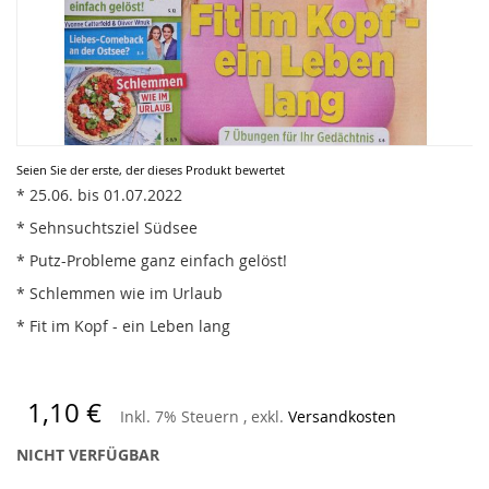
Zum
Seien Sie der erste, der dieses Produkt bewertet
Anfang
* 25.06. bis 01.07.2022
der
* Sehnsuchtsziel Südsee
Bildergalerie
springen
* Putz-Probleme ganz einfach gelöst!
* Schlemmen wie im Urlaub
* Fit im Kopf - ein Leben lang
1,10 €
Inkl. 7% Steuern
,
exkl.
Versandkosten
NICHT VERFÜGBAR