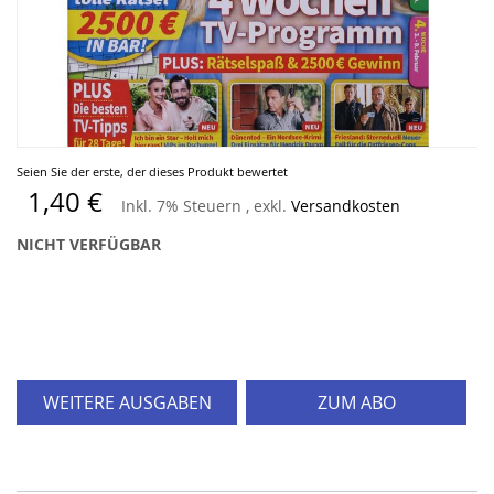
Zum
Seien Sie der erste, der dieses Produkt bewertet
Anfang
1,40 €
Inkl. 7% Steuern
,
exkl.
Versandkosten
der
Bildergalerie
NICHT VERFÜGBAR
springen
WEITERE AUSGABEN
ZUM ABO