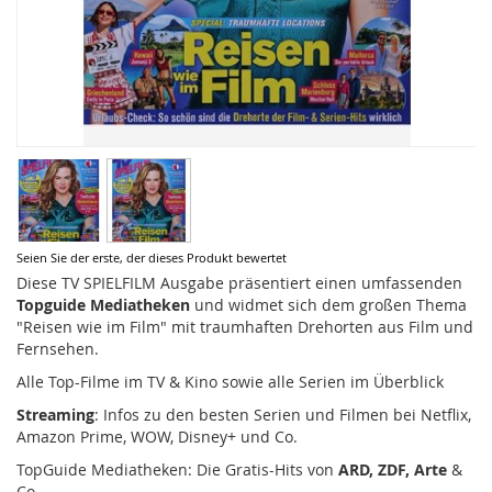
Zum
Seien Sie der erste, der dieses Produkt bewertet
Anfang
Diese TV SPIELFILM Ausgabe präsentiert einen umfassenden
der
Topguide Mediatheken
und widmet sich dem großen Thema
Bildergalerie
"Reisen wie im Film" mit traumhaften Drehorten aus Film und
springen
Fernsehen.
Alle Top-Filme im TV & Kino sowie alle Serien im Überblick
Streaming
: Infos zu den besten Serien und Filmen bei Netflix,
Amazon Prime, WOW, Disney+ und Co.
TopGuide Mediatheken: Die Gratis-Hits von
ARD, ZDF, Arte
&
Co.