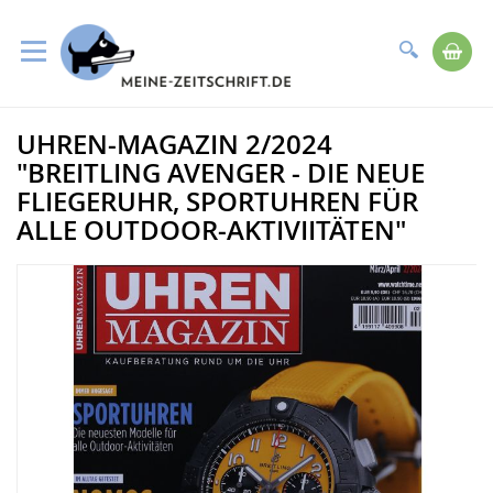
Suche
Me
Direkt
UHREN-MAGAZIN 2/2024
zum
Zum
Inhalt
Ende
"BREITLING AVENGER - DIE NEUE
der
FLIEGERUHR, SPORTUHREN FÜR
Bildergalerie
ALLE OUTDOOR-AKTIVIITÄTEN"
springen