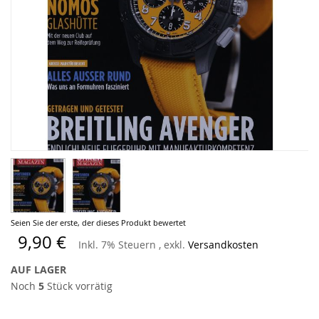
Zum
Seien Sie der erste, der dieses Produkt bewertet
Anfang
9,90 €
Inkl. 7% Steuern
,
exkl.
Versandkosten
der
Bildergalerie
AUF LAGER
springen
Noch
5
Stück vorrätig