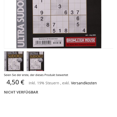
Zum
Seien Sie der erste, der dieses Produkt bewertet
Anfang
4,50 €
Inkl. 19% Steuern
,
exkl.
Versandkosten
der
Bildergalerie
NICHT VERFÜGBAR
springen