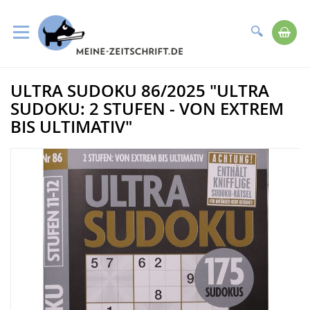
Suche
Me
Direkt
ULTRA SUDOKU 86/2025 "ULTRA
zum
Zum
Inhalt
Ende
SUDOKU: 2 STUFEN - VON EXTREM
der
BIS ULTIMATIV"
Bildergalerie
springen