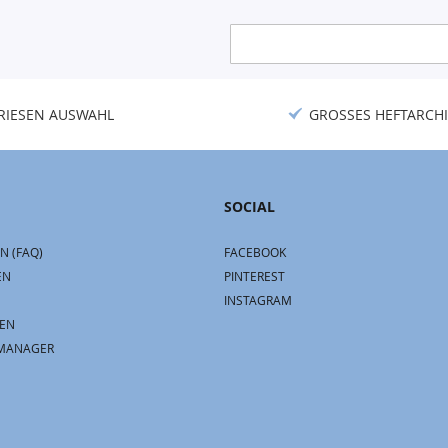
Anmeldung
zum
Newsletter:
RIESEN AUSWAHL
GROSSES HEFTARCHI
SOCIAL
N (FAQ)
FACEBOOK
EN
PINTEREST
INSTAGRAM
EN
MANAGER