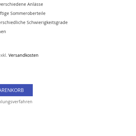
verschiedene Anlässe
uftige Sommeroberteile
erschiedliche Schwierigkeitsgrade
hen
exkl.
Versandkosten
WARENKORB
hlungsverfahren