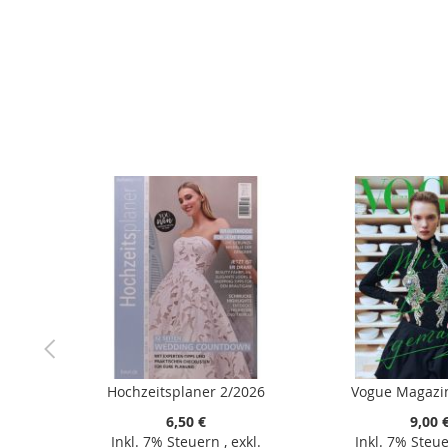
der
Bildergalerie
springen
Hochzeitsplaner 2/2026
Vogue Magazi
6,50 €
9,00 
Inkl. 7% Steuern
,
exkl.
Inkl. 7% Steu