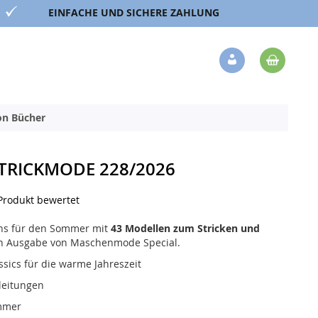
EINFACHE UND SICHERE ZAHLUNG
Mein 
Veränderung
ion Bücher
STRICKMODE 228/2026
 Produkt bewertet
gns für den Sommer mit
43 Modellen zum Stricken und
en Ausgabe von Maschenmode Special.
sics für die warme Jahreszeit
nleitungen
ommer