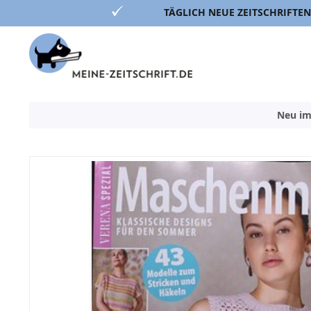
TÄGLICH NEUE ZEITSCHRIFTEN
Direkt
zum
Inhalt
Neu im
Zum
Ende
der
Bildergalerie
springen