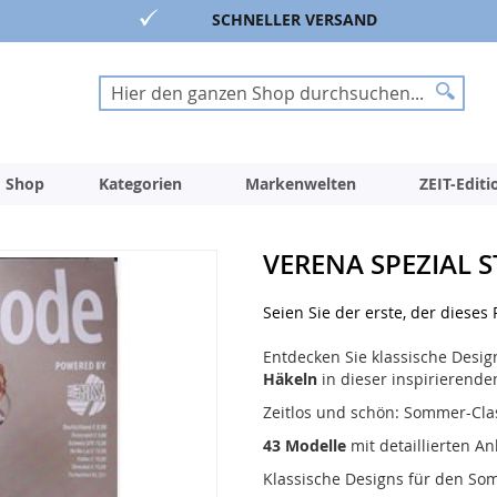
SCHNELLER VERSAND
Suche
Suche
 Shop
Kategorien
Markenwelten
ZEIT-Edit
VERENA SPEZIAL 
Seien Sie der erste, der dieses
Entdecken Sie klassische Desi
Häkeln
in dieser inspirierend
Zeitlos und schön: Sommer-Clas
43 Modelle
mit detaillierten A
Klassische Designs für den S