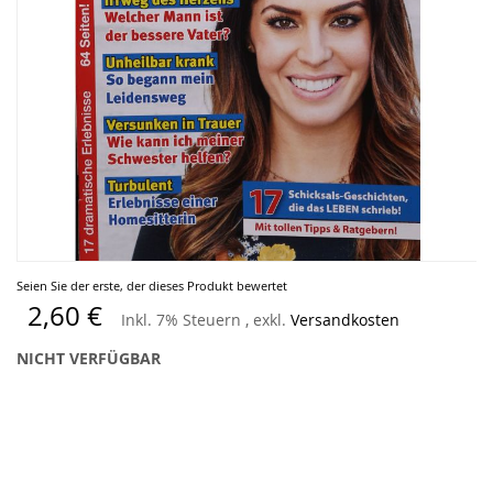
Zum
Seien Sie der erste, der dieses Produkt bewertet
Anfang
2,60 €
Inkl. 7% Steuern
,
exkl.
Versandkosten
der
Bildergalerie
NICHT VERFÜGBAR
springen