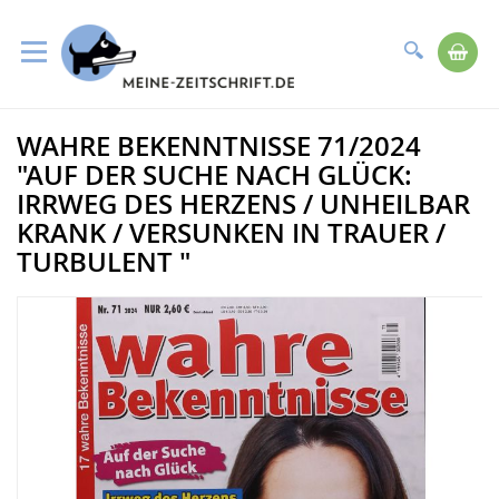
Suche
Me
Direkt
WAHRE BEKENNTNISSE 71/2024
zum
Zum
Inhalt
Ende
"AUF DER SUCHE NACH GLÜCK:
der
IRRWEG DES HERZENS / UNHEILBAR
Bildergalerie
KRANK / VERSUNKEN IN TRAUER /
springen
TURBULENT "