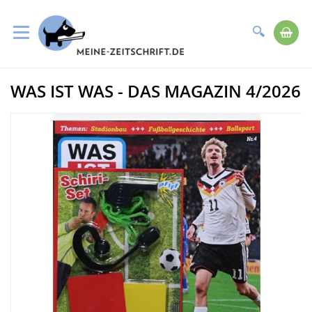
Suche
Me
Direkt
WAS IST WAS - DAS MAGAZIN 4/2026
zum
Zum
Inhalt
Ende
der
Bildergalerie
springen