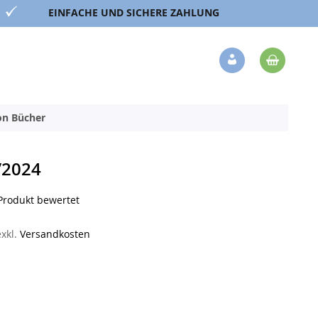
EINFACHE UND SICHERE ZAHLUNG
Mein 
Veränderung
ion Bücher
/2024
 Produkt bewertet
exkl.
Versandkosten