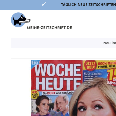
TÄGLICH NEUE ZEITSCHRIFTEN
Direkt
zum
Inhalt
Neu im
Zum
Ende
der
Bildergalerie
springen