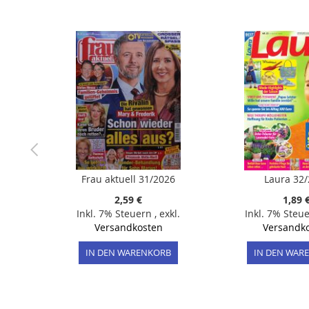
der
Bildergalerie
springen
Frau aktuell 31/2026
Laura 32
2,59 €
1,89 
Inkl. 7% Steuern
,
exkl.
Inkl. 7% Steu
Versandkosten
Versandk
IN DEN WARENKORB
IN DEN WAR