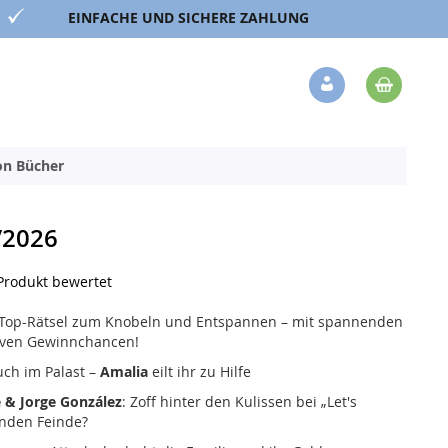
EINFACHE UND SICHERE ZAHLUNG
Mein 
Veränderung
ion Bücher
/2026
 Produkt bewertet
 Top-Rätsel zum Knobeln und Entspannen – mit spannenden
tiven Gewinnchancen!
ch im Palast –
Amalia
eilt ihr zu Hilfe
 & Jorge González
: Zoff hinter den Kulissen bei „Let's
unden Feinde?