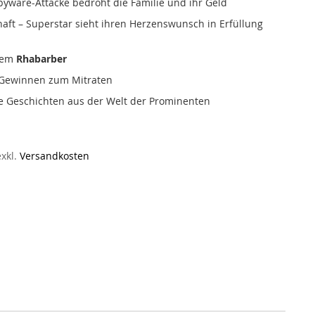
Spyware-Attacke bedroht die Familie und ihr Geld
aft – Superstar sieht ihren Herzenswunsch in Erfüllung
chem
Rhabarber
t Gewinnen zum Mitraten
 Geschichten aus der Welt der Prominenten
exkl.
Versandkosten