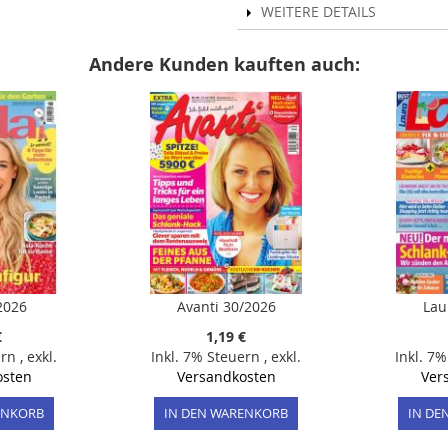
WEITERE DETAILS
Andere Kunden kauften auch:
2026
Avanti 30/2026
Lau
€
1,19 €
ern
,
exkl.
Inkl. 7% Steuern
,
exkl.
Inkl. 7
osten
Versandkosten
Ver
ENKORB
IN DEN WARENKORB
IN DE