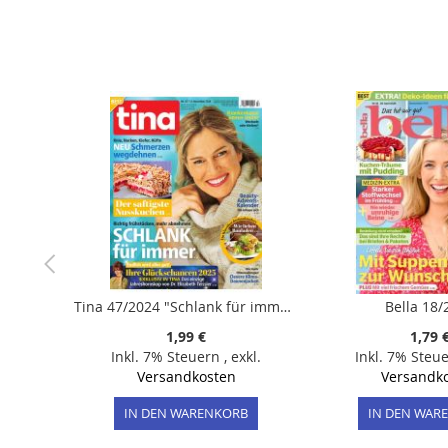
der
Bildergalerie
springen
Tina 47/2024 "Schlank für immer"
Bella 18/
1,99 €
1,79 
Inkl. 7% Steuern
,
exkl.
Inkl. 7% Steu
Versandkosten
Versandk
IN DEN WARENKORB
IN DEN WAR