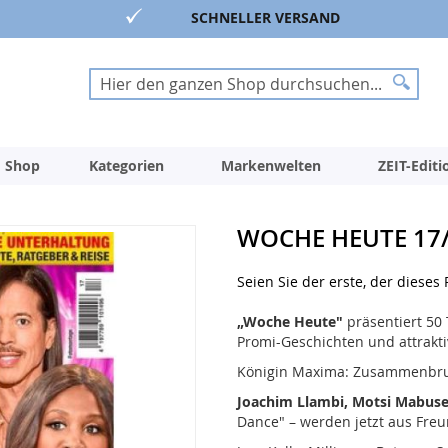
SCHNELLER VERSAND
Suche
Suche
 Shop
Kategorien
Markenwelten
ZEIT-Edit
WOCHE HEUTE 17
Seien Sie der erste, der dieses
„Woche Heute"
präsentiert 50
Promi-Geschichten und attrak
Königin Maxima: Zusammenbru
Joachim Llambi, Motsi Mabuse
Dance" – werden jetzt aus Fre