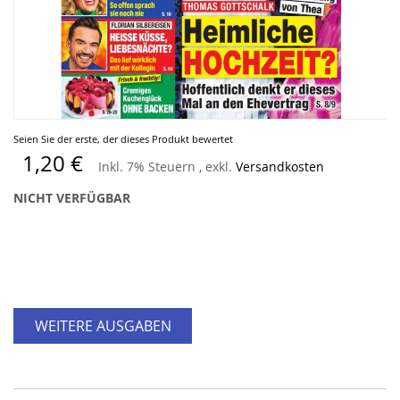
Zum
Seien Sie der erste, der dieses Produkt bewertet
Anfang
1,20 €
Inkl. 7% Steuern
,
exkl.
Versandkosten
der
Bildergalerie
NICHT VERFÜGBAR
springen
WEITERE AUSGABEN