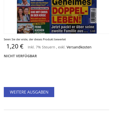
Zum
Seien Sie der erste, der dieses Produkt bewertet
Anfang
1,20 €
Inkl. 7% Steuern
,
exkl.
Versandkosten
der
Bildergalerie
NICHT VERFÜGBAR
springen
WEITERE AUSGABEN