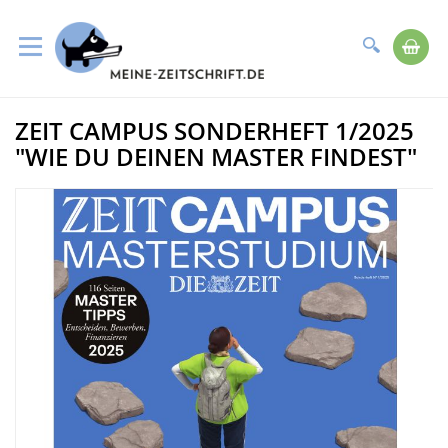
Suche
Me
Direkt
ZEIT CAMPUS SONDERHEFT 1/2025
zum
Zum
Inhalt
Ende
"WIE DU DEINEN MASTER FINDEST"
der
Bildergalerie
springen