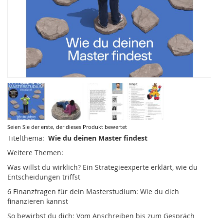
Zum
Seien Sie der erste, der dieses Produkt bewertet
Anfang
Titelthema:
Wie du deinen Master findest
der
Weitere Themen:
Bildergalerie
springen
Was willst du wirklich? Ein Strategieexperte erklärt, wie du
Entscheidungen triffst
6 Finanzfragen für dein Masterstudium: Wie du dich
finanzieren kannst
So bewirbst du dich: Vom Anschreiben bis zum Gespräch