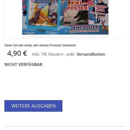
Zum
Seien Sie der erste, der dieses Produkt bewertet
Anfang
4,90 €
Inkl. 7% Steuern
,
exkl.
Versandkosten
der
Bildergalerie
NICHT VERFÜGBAR
springen
WEITERE AUSGABEN