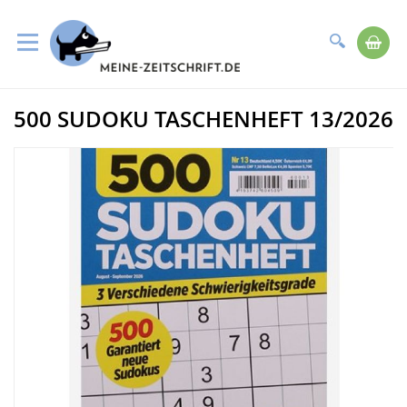
Suche
Me
Direkt
500 SUDOKU TASCHENHEFT 13/2026
zum
Zum
Inhalt
Ende
der
Bildergalerie
springen