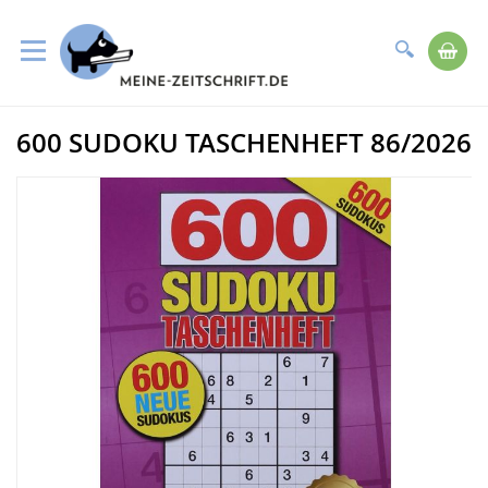
Suche
Me
Direkt
600 SUDOKU TASCHENHEFT 86/2026
zum
Zum
Inhalt
Ende
der
Bildergalerie
springen