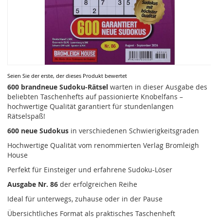
Zum
Seien Sie der erste, der dieses Produkt bewertet
Anfang
600 brandneue Sudoku-Rätsel
warten in dieser Ausgabe des
der
beliebten Taschenhefts auf passionierte Knobelfans –
Bildergalerie
hochwertige Qualität garantiert für stundenlangen
springen
Rätselspaß!
600 neue Sudokus
in verschiedenen Schwierigkeitsgraden
Hochwertige Qualität vom renommierten Verlag Bromleigh
House
Perfekt für Einsteiger und erfahrene Sudoku-Löser
Ausgabe Nr. 86
der erfolgreichen Reihe
Ideal für unterwegs, zuhause oder in der Pause
Übersichtliches Format als praktisches Taschenheft