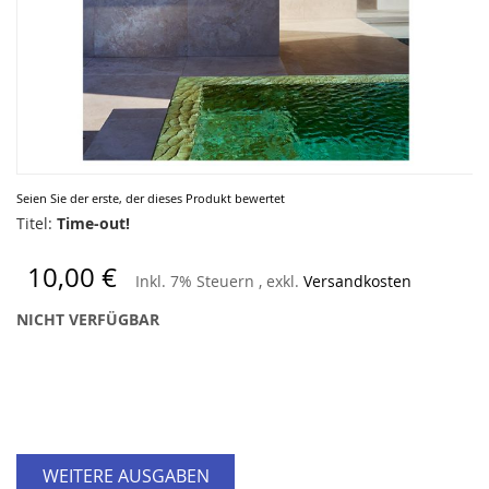
Zum
Seien Sie der erste, der dieses Produkt bewertet
Anfang
Titel:
Time-out!
der
Bildergalerie
10,00 €
Inkl. 7% Steuern
,
exkl.
Versandkosten
springen
NICHT VERFÜGBAR
WEITERE AUSGABEN