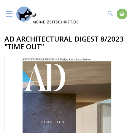
Suche
Me
Direkt
AD ARCHITECTURAL DIGEST 8/2023
zum
Zum
Inhalt
Ende
"TIME OUT"
der
Bildergalerie
springen