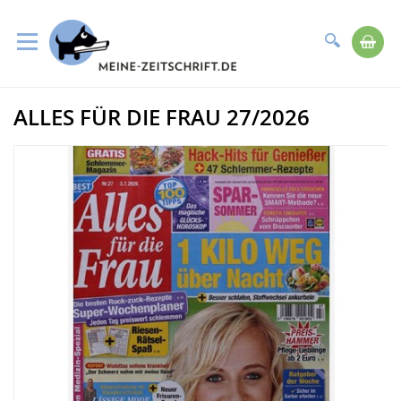
Suche
Me
Direkt
ALLES FÜR DIE FRAU 27/2026
zum
Zum
Inhalt
Ende
der
Bildergalerie
springen