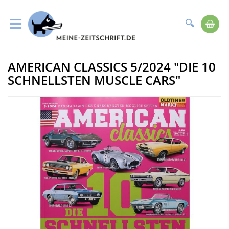
Suche
Me
Direkt
AMERICAN CLASSICS 5/2024 "DIE 10
zum
Zum
Inhalt
Ende
SCHNELLSTEN MUSCLE CARS"
der
Bildergalerie
springen