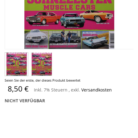
Zum
Seien Sie der erste, der dieses Produkt bewertet
Anfang
8,50 €
Inkl. 7% Steuern
,
exkl.
Versandkosten
der
Bildergalerie
NICHT VERFÜGBAR
springen