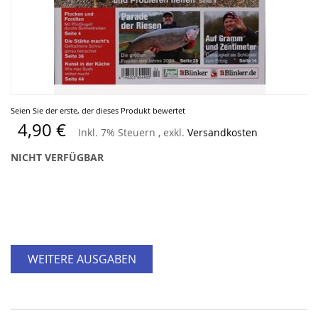
Zum
Seien Sie der erste, der dieses Produkt bewertet
Anfang
4,90 €
Inkl. 7% Steuern
,
exkl.
Versandkosten
der
Bildergalerie
NICHT VERFÜGBAR
springen
WEITERE AUSGABEN