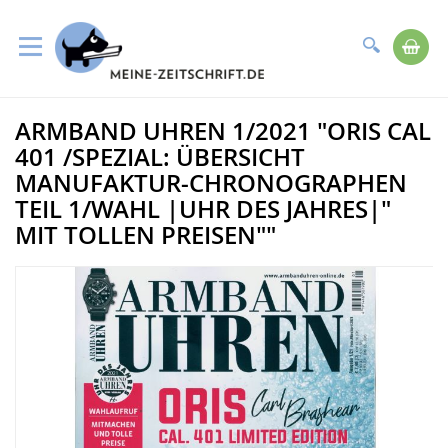
Suche
Me
Direkt
ARMBAND UHREN 1/2021 "ORIS CAL
zum
Zum
Inhalt
Ende
401 /SPEZIAL: ÜBERSICHT
der
MANUFAKTUR-CHRONOGRAPHEN
Bildergalerie
TEIL 1/WAHL |UHR DES JAHRES|"
springen
MIT TOLLEN PREISEN""