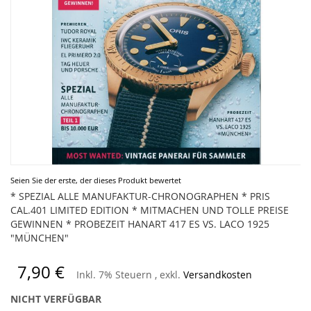
Zum
Seien Sie der erste, der dieses Produkt bewertet
Anfang
* SPEZIAL ALLE MANUFAKTUR-CHRONOGRAPHEN * PRIS
der
CAL.401 LIMITED EDITION * MITMACHEN UND TOLLE PREISE
Bildergalerie
GEWINNEN * PROBEZEIT HANART 417 ES VS. LACO 1925
springen
"MÜNCHEN"
7,90 €
Inkl. 7% Steuern
,
exkl.
Versandkosten
NICHT VERFÜGBAR