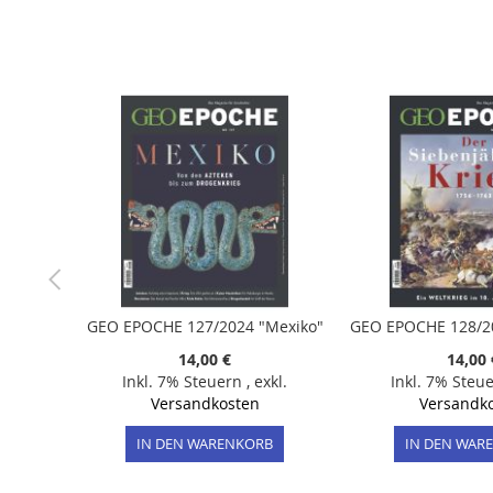
der
Bildergalerie
springen
GEO EPOCHE 127/2024 "Mexiko"
14,00 €
14,00 
Inkl. 7% Steuern
,
exkl.
Inkl. 7% Steu
Versandkosten
Versandk
IN DEN WARENKORB
IN DEN WAR