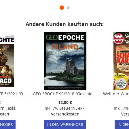
Andere Kunden kauften auch:
SPIEGEL GESCHICHTE 5/2021 "Das Zeitalter der Hexenjagd"
GEO EPOCHE 90/2018 "Geschichte Irlands"
€
12,00 €
ern
,
exkl.
Inkl. 7% Steuern
,
exkl.
Inkl. 7
osten
Versandkosten
Ver
ENKORB
IN DEN WARENKORB
IN DE