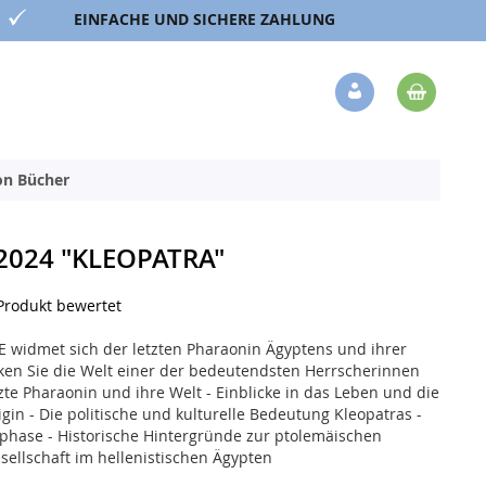
EINFACHE UND SICHERE ZAHLUNG
Mein 
Veränderung
ion Bücher
2024 "KLEOPATRA"
 Produkt bewertet
widmet sich der letzten Pharaonin Ägyptens und ihrer
ken Sie die Welt einer der bedeutendsten Herrscherinnen
etzte Pharaonin und ihre Welt - Einblicke in das Leben und die
in - Die politische und kulturelle Bedeutung Kleopatras -
tphase - Historische Hintergründe zur ptolemäischen
sellschaft im hellenistischen Ägypten