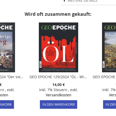
WEITERE DETAILS
Wird oft zusammen gekauft:
GEO EPOCHE 128/2024 "Der siebenjährige Krieg"
GEO EPOCHE 129/2024 "ÖL - Wie ein Rohstoff die Welt eroberte"
€
14,00 €
ern
,
exkl.
Inkl. 7% Steuern
,
exkl.
Inkl. 7
osten
Versandkosten
Ver
ENKORB
IN DEN WARENKORB
IN DE