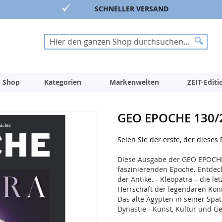
SCHNELLER VERSAND
Suche
Suche
 Shop
Kategorien
Markenwelten
ZEIT-Edit
GEO EPOCHE 130/
Seien Sie der erste, der dieses
Diese Ausgabe der GEO EPOCHE 
faszinierenden Epoche. Entdec
der Antike. - Kleopatra – die l
Herrschaft der legendären König
Das alte Ägypten in seiner Spä
Dynastie - Kunst, Kultur und Ge