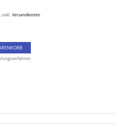
n
,
exkl.
Versandkosten
WARENKORB
hlungsverfahren