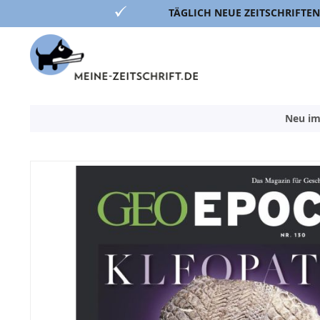
TÄGLICH NEUE ZEITSCHRIFTEN
Direkt
zum
Inhalt
Neu im
Zum
Ende
der
Bildergalerie
springen