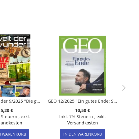
Welt der Wunder 9/2025 "Die geheime Schatzkarte Deutschlands"
GEO 12/2025 "Ein gutes Ende: Sterben lernen - Was uns in den letzten Tagen das Leben leichter macht"
5,20 €
10,50 €
% Steuern
,
exkl.
Inkl. 7% Steuern
,
exkl.
sandkosten
Versandkosten
N WARENKORB
IN DEN WARENKORB