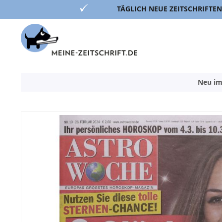
TÄGLICH NEUE ZEITSCHRIFTEN
Direkt
zum
Inhalt
Neu im
Zum
Ende
der
Bildergalerie
springen