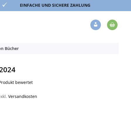
EINFACHE UND SICHERE ZAHLUNG
Mein 
Veränderung
ion Bücher
2024
 Produkt bewertet
exkl.
Versandkosten