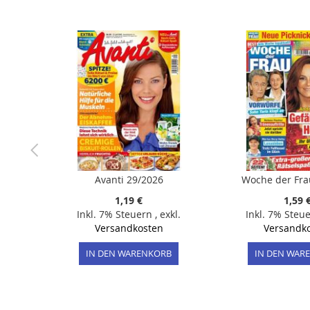
der
Bildergalerie
springen
Avanti 29/2026
Woche der Fra
1,19 €
1,59 
Inkl. 7% Steuern
,
exkl.
Inkl. 7% Steu
Versandkosten
Versandk
IN DEN WARENKORB
IN DEN WAR