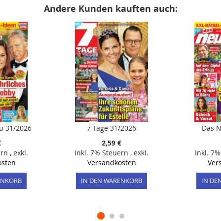
Andere Kunden kauften auch:
u 31/2026
7 Tage 31/2026
Das N
€
2,59 €
ern
,
exkl.
Inkl. 7% Steuern
,
exkl.
Inkl. 7
osten
Versandkosten
Ver
ENKORB
IN DEN WARENKORB
IN DE