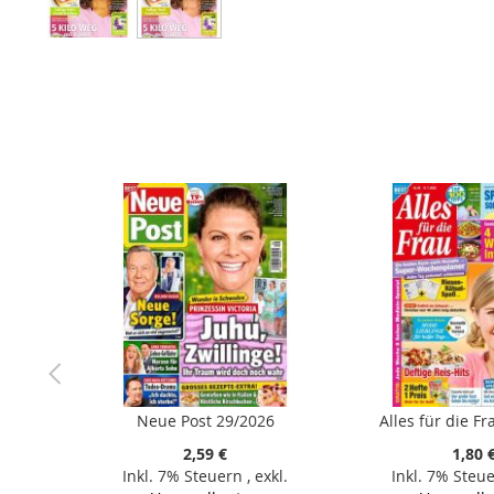
Zum
Anfang
der
Bildergalerie
springen
Neue Post 29/2026
Alles für die F
2,59 €
1,80 
Inkl. 7% Steuern
,
exkl.
Inkl. 7% Steu