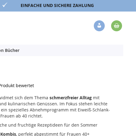
EINFACHE UND SICHERE ZAHLUNG
Mein 
Veränderung
ion Bücher
 Produkt bewertet
8 widmet sich dem Thema
schmerzfreier Alltag
mit
und kulinarischen Genüssen. Im Fokus stehen leichte
 ein spezielles Abnehmprogramm mit Eiweiß-Schlank-
Frauen ab 40 richtet.
rische und fruchtige Rezeptideen für den Sommer
k-Kombis
, perfekt abgestimmt für Frauen 40+