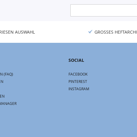
Anmeldung
zum
Newsletter:
RIESEN AUSWAHL
GROSSES HEFTARCHI
SOCIAL
N (FAQ)
FACEBOOK
EN
PINTEREST
INSTAGRAM
EN
MANAGER