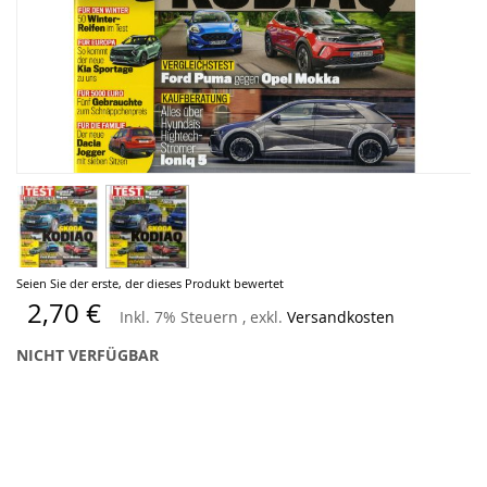
Zum
Seien Sie der erste, der dieses Produkt bewertet
Anfang
2,70 €
Inkl. 7% Steuern
,
exkl.
Versandkosten
der
Bildergalerie
NICHT VERFÜGBAR
springen