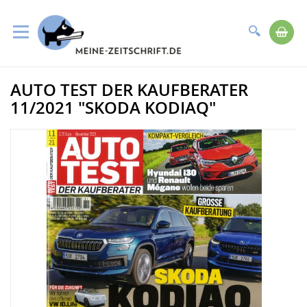
Suche
Me
Direkt
AUTO TEST DER KAUFBERATER
zum
Zum
Inhalt
Ende
11/2021 "SKODA KODIAQ"
der
Bildergalerie
springen