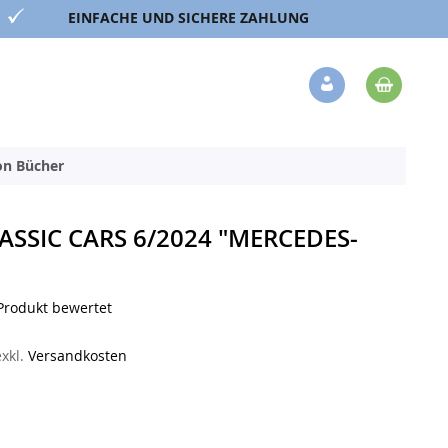
EINFACHE UND SICHERE ZAHLUNG
Mein 
Veränderung
ion Bücher
ASSIC CARS 6/2024 "MERCEDES-
 Produkt bewertet
exkl.
Versandkosten