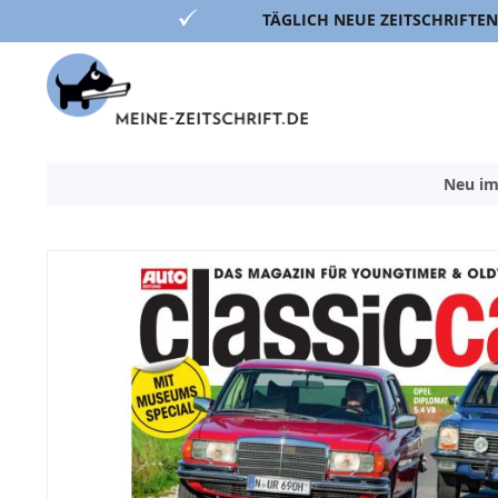
TÄGLICH NEUE ZEITSCHRIFTEN
Direkt
zum
Inhalt
Neu im
Zum
Ende
der
Bildergalerie
springen