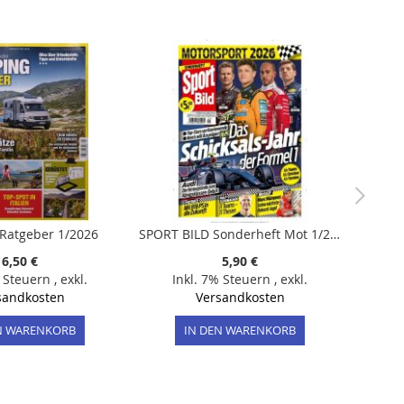
Ratgeber 1/2026
SPORT BILD Sonderheft Mot 1/2026 "Das Schicksals-Jahr der Formel 1"
6,50 €
5,90 €
% Steuern
,
exkl.
Inkl. 7% Steuern
,
exkl.
sandkosten
Versandkosten
N WARENKORB
IN DEN WARENKORB