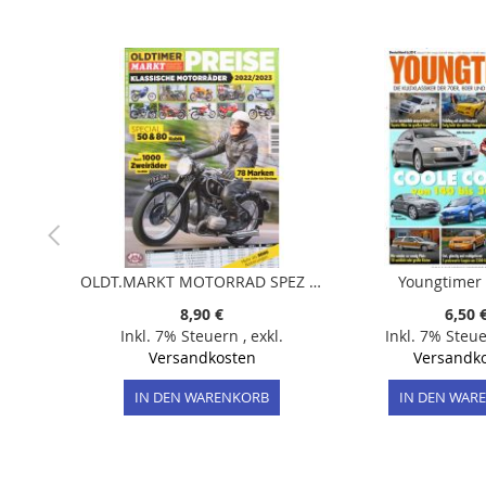
der
Bildergalerie
springen
OLDT.MARKT MOTORRAD SPEZ 11/2022
Youngtimer
8,90 €
6,50 
Inkl. 7% Steuern
,
exkl.
Inkl. 7% Steu
Versandkosten
Versandk
IN DEN WARENKORB
IN DEN WAR