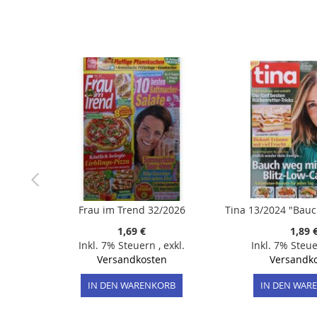
der
Bildergalerie
springen
Frau im Trend 32/2026
1,69 €
1,89 
Inkl. 7% Steuern
,
exkl.
Inkl. 7% Steu
Versandkosten
Versandk
IN DEN WARENKORB
IN DEN WAR