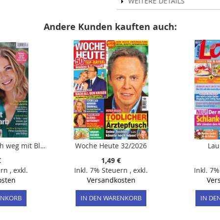
WEITERE DETAILS
Andere Kunden kauften auch:
Tina 13/2024 "Bauch weg mit Blitz-Low-Carb"
Woche Heute 32/2026
Lau
€
1,49 €
ern
,
exkl.
Inkl. 7% Steuern
,
exkl.
Inkl. 7
osten
Versandkosten
Ver
ENKORB
IN DEN WARENKORB
IN DE