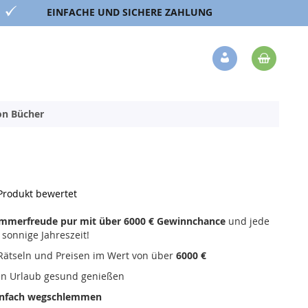
EINFACHE UND SICHERE ZAHLUNG
Mein 
Veränderung
ion Bücher
 Produkt bewertet
mmerfreude pur mit über 6000 € Gewinnchance
und jede
 sonnige Jahreszeit!
 Rätseln und Preisen im Wert von über
6000 €
n Urlaub gesund genießen
einfach wegschlemmen