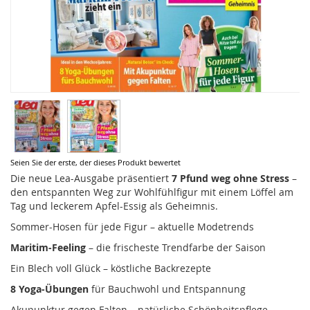
Zum
Seien Sie der erste, der dieses Produkt bewertet
Anfang
Die neue Lea-Ausgabe präsentiert
7 Pfund weg ohne Stress
–
der
den entspannten Weg zur Wohlfühlfigur mit einem Löffel am
Bildergalerie
Tag und leckerem Apfel-Essig als Geheimnis.
springen
Sommer-Hosen für jede Figur – aktuelle Modetrends
Maritim-Feeling
– die frischeste Trendfarbe der Saison
Ein Blech voll Glück – köstliche Backrezepte
8 Yoga-Übungen
für Bauchwohl und Entspannung
Akupunktur gegen Falten – natürliche Schönheitspflege