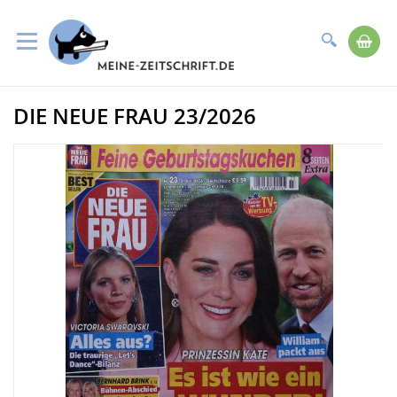
Suche
Me
Direkt
DIE NEUE FRAU 23/2026
zum
Zum
Inhalt
Ende
der
Bildergalerie
springen