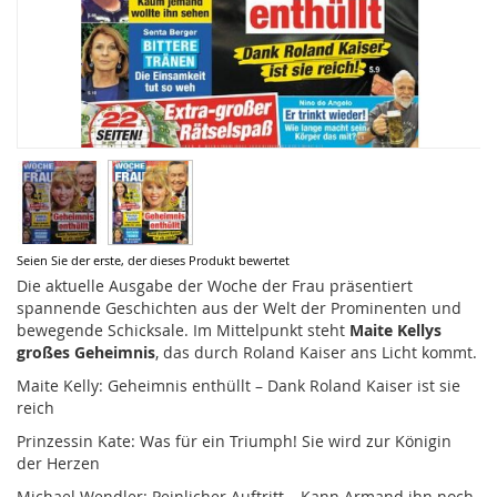
Zum
Seien Sie der erste, der dieses Produkt bewertet
Anfang
Die aktuelle Ausgabe der Woche der Frau präsentiert
der
spannende Geschichten aus der Welt der Prominenten und
Bildergalerie
bewegende Schicksale. Im Mittelpunkt steht
Maite Kellys
springen
großes Geheimnis
, das durch Roland Kaiser ans Licht kommt.
Maite Kelly: Geheimnis enthüllt – Dank Roland Kaiser ist sie
reich
Prinzessin Kate: Was für ein Triumph! Sie wird zur Königin
der Herzen
Michael Wendler: Peinlicher Auftritt – Kann Armand ihn noch