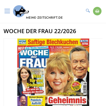
Suche
Me
Direkt
WOCHE DER FRAU 22/2026
zum
Zum
Inhalt
Ende
der
Bildergalerie
springen