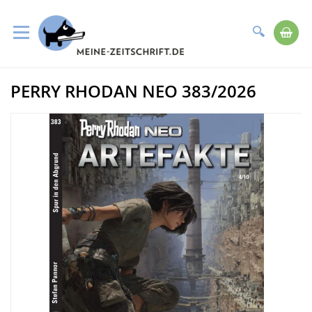
Suche
Me
Direkt
PERRY RHODAN NEO 383/2026
zum
Zum
Inhalt
Ende
der
Bildergalerie
springen