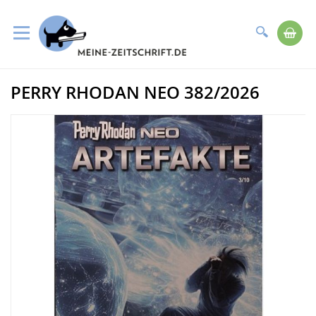
Suche
Me
Direkt
PERRY RHODAN NEO 382/2026
zum
Zum
Inhalt
Ende
der
Bildergalerie
springen