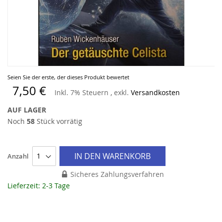
Zum
Seien Sie der erste, der dieses Produkt bewertet
Anfang
7,50 €
Inkl. 7% Steuern
,
exkl.
Versandkosten
der
Bildergalerie
AUF LAGER
springen
Noch
58
Stück vorrätig
IN DEN WARENKORB
Anzahl
Sicheres Zahlungsverfahren
Lieferzeit: 2-3 Tage