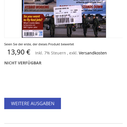
Zum
Seien Sie der erste, der dieses Produkt bewertet
Anfang
13,90 €
Inkl. 7% Steuern
,
exkl.
Versandkosten
der
Bildergalerie
NICHT VERFÜGBAR
springen
WEITERE AUSGABEN