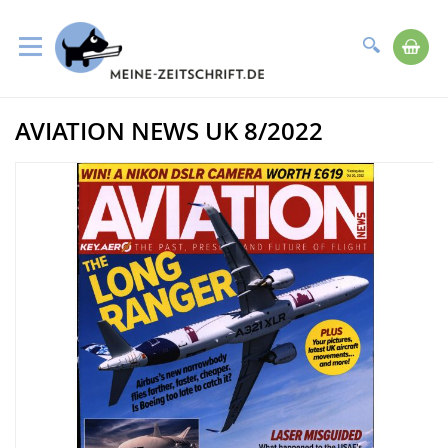
Suche
Me
Direkt
AVIATION NEWS UK 8/2022
zum
Zum
Inhalt
Ende
der
Bildergalerie
springen