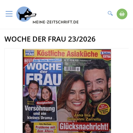
Suche
Me
Direkt
WOCHE DER FRAU 23/2026
zum
Zum
Inhalt
Ende
der
Bildergalerie
springen