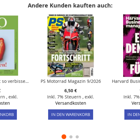
Andere Kunden kauften auch:
GEO 11/2023 "Nicht so verbissen! "
PS Motorrad Magazin 9/2026
€
6,50 €
ern
,
exkl.
Inkl. 7% Steuern
,
exkl.
Inkl. 7
osten
Versandkosten
Ver
ENKORB
IN DEN WARENKORB
IN DE