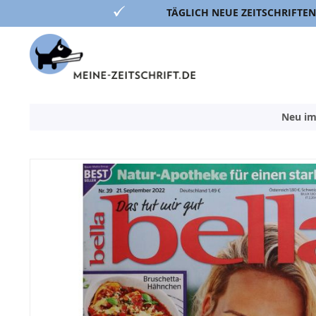
TÄGLICH NEUE ZEITSCHRIFTEN
Direkt
zum
Inhalt
Neu im
Zum
Ende
der
Bildergalerie
springen