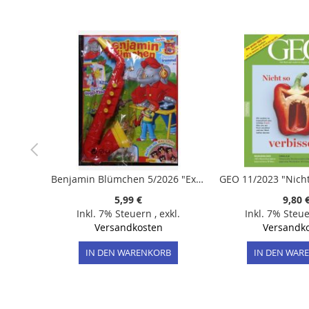
der
Bildergalerie
springen
Benjamin Blümchen 5/2026 "Extra: Dosenwerfen"
5,99 €
9,80 
Inkl. 7% Steuern
,
exkl.
Inkl. 7% Steu
Versandkosten
Versandk
IN DEN WARENKORB
IN DEN WAR