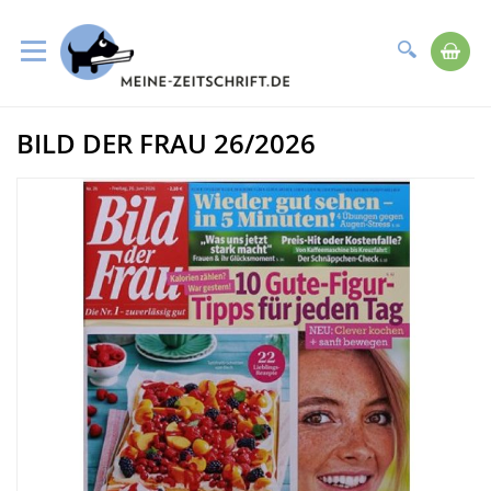
Suche
Me
Direkt
BILD DER FRAU 26/2026
zum
Zum
Inhalt
Ende
der
Bildergalerie
springen