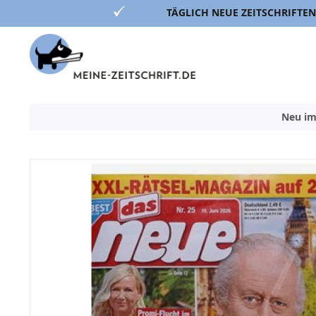
TÄGLICH NEUE ZEITSCHRIFTEN
Direkt
zum
Inhalt
Neu im
Zum
Ende
der
Bildergalerie
springen