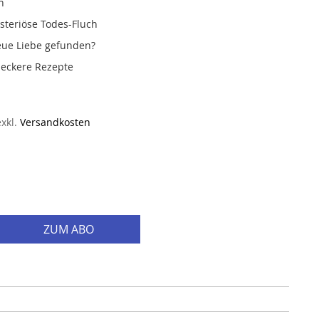
h
teriöse Todes-Fluch
neue Liebe gefunden?
leckere Rezepte
exkl.
Versandkosten
ZUM ABO