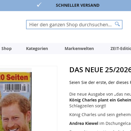
SCHNELLER VERSAND
Suche
Suche
 Shop
Kategorien
Markenwelten
ZEIT-Edit
DAS NEUE 25/202
Seien Sie der erste, der dieses
Die neue Ausgabe von „das neue"
König Charles plant ein Gehei
Schlagzeilen sorgt!
König Charles und sein geheime
Andrea Kiewel
im Dschungelcamp