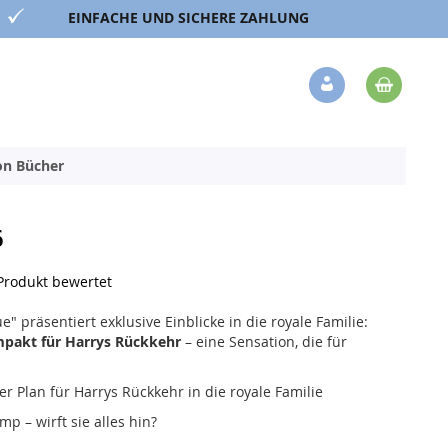
EINFACHE UND SICHERE ZAHLUNG
Mein 
Veränderung
ion Bücher
6
 Produkt bewertet
 präsentiert exklusive Einblicke in die royale Familie:
mpakt für Harrys Rückkehr
– eine Sensation, die für
r Plan für Harrys Rückkehr in die royale Familie
 – wirft sie alles hin?