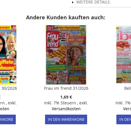
WEITERE DETAILS
Andere Kunden kauften auch:
 30/2026
Frau im Trend 31/2026
Bel
€
1,69 €
ern
,
exkl.
Inkl. 7% Steuern
,
exkl.
Inkl. 7
osten
Versandkosten
Ver
ENKORB
IN DEN WARENKORB
IN DE