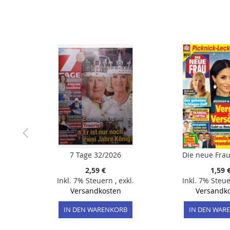
der
Bildergalerie
springen
7 Tage 32/2026
Die neue Frau
2,59 €
1,59 
Inkl. 7% Steuern
,
exkl.
Inkl. 7% Steu
Versandkosten
Versandk
IN DEN WARENKORB
IN DEN WAR