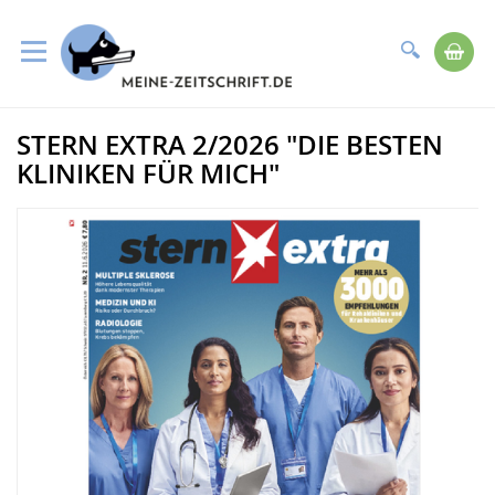
Suche
Me
Direkt
STERN EXTRA 2/2026 "DIE BESTEN
zum
Zum
Inhalt
Ende
KLINIKEN FÜR MICH"
der
Bildergalerie
springen