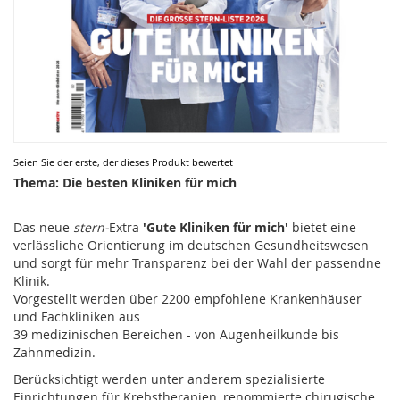
Zum
Seien Sie der erste, der dieses Produkt bewertet
Anfang
Thema: Die besten Kliniken für mich
der
Bildergalerie
Das neue
stern-
Extra
'Gute Kliniken für mich'
bietet eine
springen
verlässliche Orientierung im deutschen Gesundheitswesen
und sorgt für mehr Transparenz bei der Wahl der passendne
Klinik.
Vorgestellt werden über 2200 empfohlene Krankenhäuser
und Fachkliniken aus
39 medizinischen Bereichen - von Augenheilkunde bis
Zahnmedizin.
Berücksichtigt werden unter anderem spezialisierte
Einrichtungen für Krebstherapien, renommierte chirugische